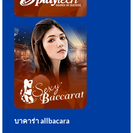
บาคาร่า allbacara