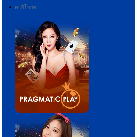
คาสิโนสด