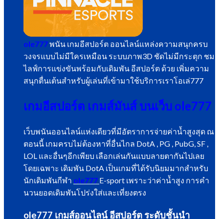
ole777
พนัน เกมอีสปอร์ต ออนไลน์แหล่งความสนุกครบ
วงจรแบบไม่มีใครเหมือน ระบบภาพ3D ชัดไม่มีกระตุก ชม
ไลฟ์การแข่งขันพร้อมกับเดิมพัน อีสปอร์ต ด้วย เพิ่มความ
สนุกตื่นเต้นสำหรับผู้เล่นที่เข้ามาใช้บริการเราโอเล่777
เกมอีสปอร์ต เกมส์มันส์ บนเว็บ ole777
เว็บพนันออนไลน์แห่งเดียวที่มีอัตราการจ่ายค่าน้ำสูงสุด ณ
ตอนนี้ เกมครบไม่ต้องหาที่อื่นไกล DotA , PG , PubG, SF ,
LOL และอื่นๆอีกเพียบ เลือกเล่นกันแบบลายตากันไปเลย
โดยเฉพาะ เดิมพัน DotA เป็นเกมที่ได้รับนิยมมากสำหรับ
นักเดิมพันกีฬา
ole777
E-sport เพราะว่าค่าน้ำสูง การคำ
นวนยอดเดิมพันโปร่งใส่และเที่ยงตรง
ole777 เกมส์ออนไลน์ อีสปอร์ต ระดับชั้นนำ