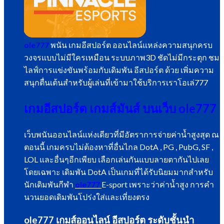
ole777
พนัน เกมอีสปอร์ต ออนไลน์แหล่งความสนุกครบ
วงจรแบบไม่มีใครเหมือน ระบบภาพ3D ชัดไม่มีกระตุก ชม
ไลฟ์การแข่งขันพร้อมกับเดิมพัน อีสปอร์ต ด้วย เพิ่มความ
สนุกตื่นเต้นสำหรับผู้เล่นที่เข้ามาใช้บริการเราโอเล่777
เกมอีสปอร์ต เกมส์มันส์ บนเว็บ ole777
เว็บพนันออนไลน์แห่งเดียวที่มีอัตราการจ่ายค่าน้ำสูงสุด ณ
ตอนนี้ เกมครบไม่ต้องหาที่อื่นไกล DotA , PG , PubG, SF ,
LOL และอื่นๆอีกเพียบ เลือกเล่นกันแบบลายตากันไปเลย
โดยเฉพาะ เดิมพัน DotA เป็นเกมที่ได้รับนิยมมากสำหรับ
นักเดิมพันกีฬา
ole777
E-sport เพราะว่าค่าน้ำสูง การคำ
นวนยอดเดิมพันโปร่งใส่และเที่ยงตรง
ole777 เกมส์ออนไลน์ อีสปอร์ต ระดับชั้นนำ