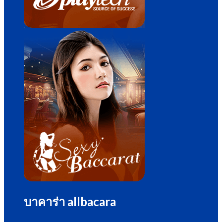
บาคาร่า allbacara