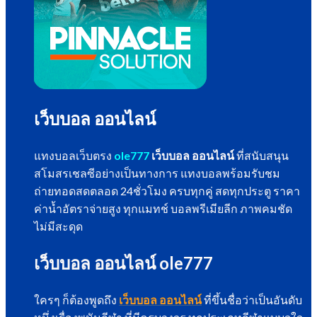
เว็บบอล ออนไลน์
แทงบอลเว็บตรง
ole777
เว็บบอล ออนไลน์
ที่สนับสนุน
สโมสรเชลซีอย่างเป็นทางการ แทงบอลพร้อมรับชม
ถ่ายทอดสดตลอด 24ชั่วโมง ครบทุกคู่ สดทุกประตู ราคา
ค่าน้ำอัตราจ่ายสูง ทุกแมทช์ บอลพรีเมียลีก ภาพคมชัด
ไม่มีสะดุด
เว็บบอล ออนไลน์ ole777
ใครๆ ก็ต้องพูดถึง
เว็บบอล ออนไลน์
ที่ขึ้นชื่อว่าเป็นอันดับ