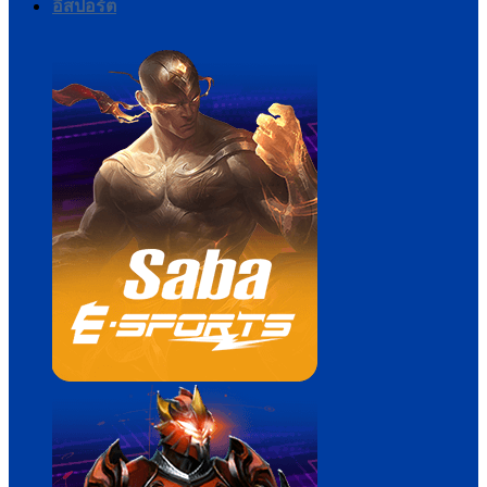
อีสปอร์ต