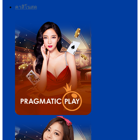
คาสิโนสด