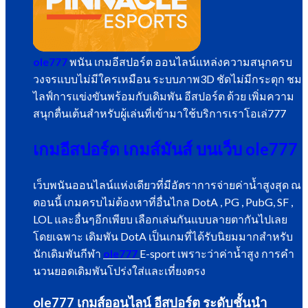
ole777
พนัน เกมอีสปอร์ต ออนไลน์แหล่งความสนุกครบ
วงจรแบบไม่มีใครเหมือน ระบบภาพ3D ชัดไม่มีกระตุก ชม
ไลฟ์การแข่งขันพร้อมกับเดิมพัน อีสปอร์ต ด้วย เพิ่มความ
สนุกตื่นเต้นสำหรับผู้เล่นที่เข้ามาใช้บริการเราโอเล่777
เกมอีสปอร์ต เกมส์มันส์ บนเว็บ ole777
เว็บพนันออนไลน์แห่งเดียวที่มีอัตราการจ่ายค่าน้ำสูงสุด ณ
ตอนนี้ เกมครบไม่ต้องหาที่อื่นไกล DotA , PG , PubG, SF ,
LOL และอื่นๆอีกเพียบ เลือกเล่นกันแบบลายตากันไปเลย
โดยเฉพาะ เดิมพัน DotA เป็นเกมที่ได้รับนิยมมากสำหรับ
นักเดิมพันกีฬา
ole777
E-sport เพราะว่าค่าน้ำสูง การคำ
นวนยอดเดิมพันโปร่งใส่และเที่ยงตรง
ole777 เกมส์ออนไลน์ อีสปอร์ต ระดับชั้นนำ