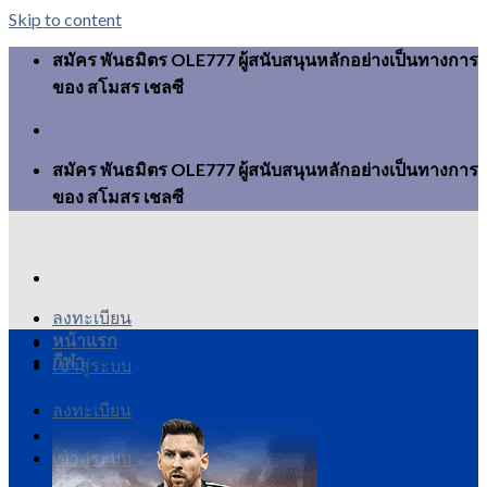
Skip to content
สมัคร พันธมิตร OLE777 ผู้สนับสนุนหลักอย่างเป็นทางการ
ของ สโมสร เชลซี
สมัคร พันธมิตร OLE777 ผู้สนับสนุนหลักอย่างเป็นทางการ
ของ สโมสร เชลซี
ลงทะเบียน
หน้าแรก
กีฬา
เข้าสู่ระบบ
ลงทะเบียน
เข้าสู่ระบบ