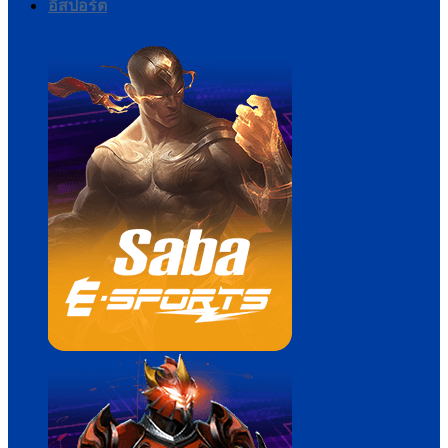
อีสปอร์ต