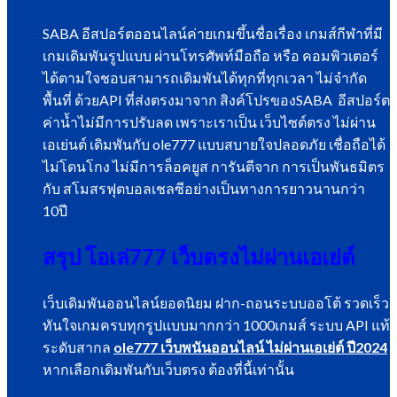
SABA อีสปอร์ตออนไลน์ค่ายเกมขึ้นชื่อเรื่อง เกมส์กีฬาที่มี
เกมเดิมพันรูปแบบ ผ่านโทรศัพท์มือถือ หรือ คอมพิวเตอร์
ได้ตามใจชอบสามารถเดิมพันได้ทุกที่ทุกเวลา ไม่จำกัด
พื้นที่ ด้วยAPI ที่ส่งตรงมาจาก สิงค์โปรของSABA อีสปอร์ต
ค่าน้ำไม่มีการปรับลด เพราะเราเป็น เว็บไซต์ตรง ไม่ผ่าน
เอเย่นต์ เดิมพันกับ ole777 แบบสบายใจปลอดภัย เชื่อถือได้
ไม่โดนโกง ไม่มีการล็อคยูส การันตีจาก การเป็นพันธมิตร
กับ สโมสรฟุตบอลเชลซีอย่างเป็นทางการยาวนานกว่า
10ปี
สรุป โอเล่777 เว็บตรงไม่ผ่านเอเย่ต์
เว็บเดิมพันออนไลน์ยอดนิยม ฝาก-ถอนระบบออโต้ รวดเร็ว
ทันใจเกมครบทุกรูปแบบมากกว่า 1000เกมส์ ระบบ API แท้
ระดับสากล
ole777 เว็บพนันออนไลน์ ไม่ผ่านเอเย่ต์ ปี2024
หากเลือกเดิมพันกับเว็บตรง ต้องที่นี้เท่านั้น