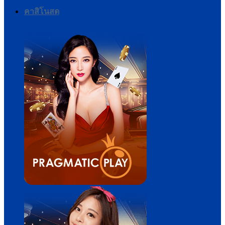
คาสิโนสด