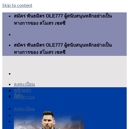
Skip to content
สมัคร พันธมิตร OLE777 ผู้สนับสนุนหลักอย่างเป็น
ทางการของ สโมสร เชลซี
สมัคร พันธมิตร OLE777 ผู้สนับสนุนหลักอย่างเป็น
ทางการของ สโมสร เชลซี
ลงทะเบียน
หน้าแรก
กีฬา
เข้าสู่ระบบ
ลงทะเบียน
เข้าสู่ระบบ