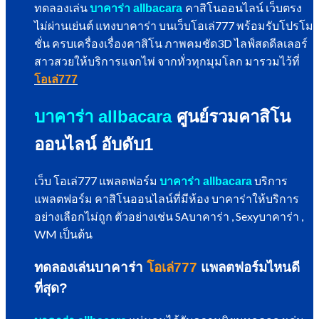
ทดลองเล่น
คาสิโนออนไลน์ เว็บตรง
บาคาร่า allbacara
ไม่ผ่านเย่นต์ แทงบาคาร่า บนเว็บโอเล่777 พร้อมรับโปรโม
ชั่น ครบเครื่องเรื่องคาสิโน ภาพคมชัด3D ไลฟ์สดดีลเลอร์
สาวสวยให้บริการแจกไพ่ จากทั่วทุกมุมโลก มารวมไว้ที่
โอเล่777
บาคาร่า allbacara
ศูนย์รวมคาสิโน
ออนไลน์ อับดับ1
เว็บ โอเล่777 แพลตฟอร์ม
บริการ
บาคาร่า allbacara
แพลตฟอร์ม คาสิโนออนไลน์ที่มีห้อง บาคาร่าให้บริการ
อย่างเลือกไม่ถูก ตัวอย่างเช่น SAบาคาร่า , Sexyบาคาร่า ,
WM เป็นต้น
ทดลองเล่นบาคาร่า
โอเล่777
แพลตฟอร์มไหนดี
ที่สุด?