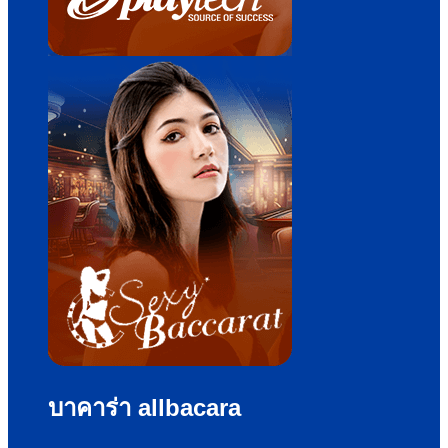
บาคาร่า allbacara