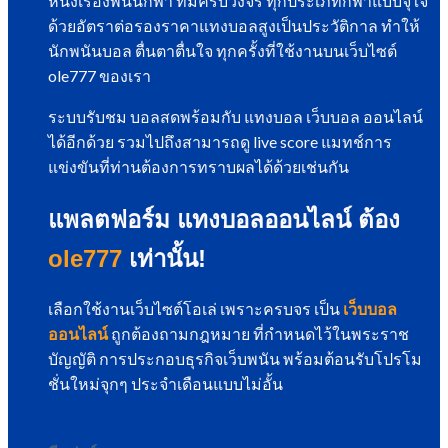
หนึ่งเรื่องพนันกีฬา ที่มีครบวงจร ทุกประเภทกีฬาแบบจุใจ
ด้วยอัตราต่อรองราคาแทงบอลสูงเป็นประวัติกาล ทำให้
นักพนันบอล ตื่นตาตื่นใจ ทุกครั้งที่ใช้งานบนเว็บไซต์
ole777 ของเรา
ระบบรับชม บอลสดพร้อมกับ แทงบอล เว็บบอล ออนไลน์
ได้อีกด้วย รวมไปถึงสามารถดู live score แมทช์การ
แข่งขันที่ท่านต้องการทราบผลได้ด้วยเช่นกัน
แพลตฟอร์ม แทงบอลออนไลน์ ต้อง
ole777
เท่านั้น!
เลือกใช้งานเว็บไซต์โอเล่ เพราะครบจร เป็น
เว็บบอล
ถูกต้องถามกฎหมาย ที่กำหนดไว้ในพระราช
ออนไลน์
บัญญัติ การประกอบธุรกิจเว็บพนัน พร้อมต้อนรับโปรโม
ชั่นใหม่จุกๆ ประจำเดือนแบบไม่อั้น