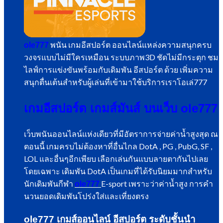
พนัน เกมอีสปอร์ต ออนไลน์แหล่งความสนุกครบ
ole777
วงจรแบบไม่มีใครเหมือน ระบบภาพ3D ชัดไม่มีกระตุก ชม
ไลฟ์การแข่งขันพร้อมกับเดิมพัน อีสปอร์ต ด้วย เพิ่มความ
สนุกตื่นเต้นสำหรับผู้เล่นที่เข้ามาใช้บริการเราโอเล่777
เกมอีสปอร์ต เกมส์มันส์ บนเว็บ ole777
เว็บพนันออนไลน์แห่งเดียวที่มีอัตราการจ่ายค่าน้ำสูงสุด ณ
ตอนนี้ เกมครบไม่ต้องหาที่อื่นไกล DotA , PG , PubG, SF ,
LOL และอื่นๆอีกเพียบ เลือกเล่นกันแบบลายตากันไปเลย
โดยเฉพาะ เดิมพัน DotA เป็นเกมที่ได้รับนิยมมากสำหรับ
นักเดิมพันกีฬา
E-sport เพราะว่าค่าน้ำสูง การคำ
ole777
นวนยอดเดิมพันโปร่งใส่และเที่ยงตรง
ole777 เกมส์ออนไลน์ อีสปอร์ต ระดับชั้นนำ