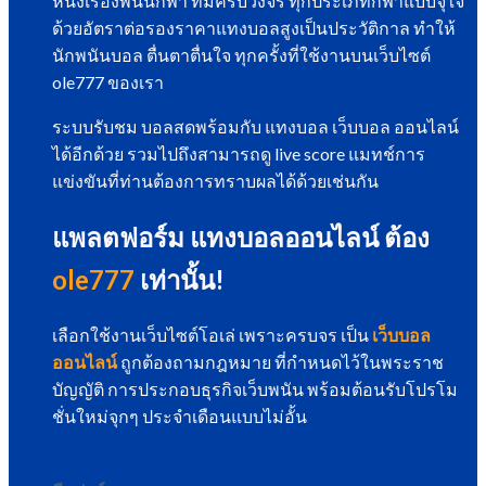
หนึ่งเรื่องพนันกีฬา ที่มีครบวงจร ทุกประเภทกีฬาแบบจุใจ
ด้วยอัตราต่อรองราคาแทงบอลสูงเป็นประวัติกาล ทำให้
นักพนันบอล ตื่นตาตื่นใจ ทุกครั้งที่ใช้งานบนเว็บไซต์
ole777 ของเรา
ระบบรับชม บอลสดพร้อมกับ แทงบอล เว็บบอล ออนไลน์
ได้อีกด้วย รวมไปถึงสามารถดู live score แมทช์การ
แข่งขันที่ท่านต้องการทราบผลได้ด้วยเช่นกัน
แพลตฟอร์ม แทงบอลออนไลน์ ต้อง
ole777
เท่านั้น!
เลือกใช้งานเว็บไซต์โอเล่ เพราะครบจร เป็น
เว็บบอล
ออนไลน์
ถูกต้องถามกฎหมาย ที่กำหนดไว้ในพระราช
บัญญัติ การประกอบธุรกิจเว็บพนัน พร้อมต้อนรับโปรโม
ชั่นใหม่จุกๆ ประจำเดือนแบบไม่อั้น