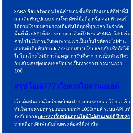
SABA อีสปอร์ตออนไลน์ค่ายเกมขึ้นชื่อเรื่อง เกมส์กีฬาที่มี
เกมเดิมพันรูปแบบ ผ่านโทรศัพท์มือถือ หรือ คอมพิวเตอร์
ได้ตามใจชอบสามารถเดิมพันได้ทุกที่ทุกเวลา ไม่จำกัด
พื้นที่ ด้วยAPI ที่ส่งตรงมาจาก สิงค์โปรของSABA อีสปอร์ต
ค่าน้ำไม่มีการปรับลด เพราะเราเป็น เว็บไซต์ตรง ไม่ผ่าน
เอเย่นต์ เดิมพันกับ ole777 แบบสบายใจปลอดภัย เชื่อถือได้
ไม่โดนโกง ไม่มีการล็อคยูส การันตีจาก การเป็นพันธมิตร
กับ สโมสรฟุตบอลเชลซีอย่างเป็นทางการยาวนานกว่า
10ปี
สรุป โอเล่777 เว็บตรงไม่ผ่านเอเย่ต์
เว็บเดิมพันออนไลน์ยอดนิยม ฝาก-ถอนระบบออโต้ รวดเร็ว
ทันใจเกมครบทุกรูปแบบมากกว่า 1000เกมส์ ระบบ API แท้
ระดับสากล
ole777 เว็บพนันออนไลน์ ไม่ผ่านเอเย่ต์ ปี2024
หากเลือกเดิมพันกับเว็บตรง ต้องที่นี้เท่านั้น