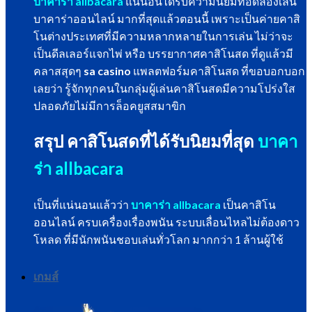
บาคาร่า allbacara
แน่นอนได้รับความนิยมทอดลองเล่น
บาคาร่าออนไลน์ มากที่สุดแล้วตอนนี้ เพราะเป็นค่ายคาสิ
โนต่างประเทศที่มีความหลากหลายในการเล่น ไม่ว่าจะ
เป็นดีลเลอร์แจกไพ่ หรือ บรรยากาศคาสิโนสด ที่ดูแล้วมี
คลาสสุดๆ
sa casino
แพลตฟอร์มคาสิโนสด ที่ขอบอกบอก
เลยว่า รู้จักทุกคนในกลุ่มผู้เล่นคาสิโนสดมีความโปร่งใส
ปลอดภัยไม่มีการล็อคยูสสมาขิก
สรุป คาสิโนสดที่ได้รับนิยมที่สุด
บาคา
ร่า allbacara
เป็นที่แน่นอนแล้วว่า
บาคาร่า allbacara
เป็นคาสิโน
ออนไลน์ ครบเครื่องเรื่องพนัน ระบบเลื่อนไหลไม่ต้องดาว
โหลด ที่มีนักพนันชอบเล่นทั่วโลก มากกว่า 1 ล้านผู้ใช้
เกมส์