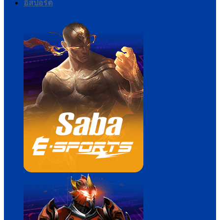
อีสปอร์ต