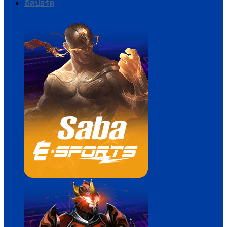
อีสปอร์ต