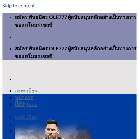
Skip to content
สมัคร พันธมิตร OLE777 ผู้สนับสนุนหลักอย่างเป็นทางการ
ของ สโมสร เชลซี
สมัคร พันธมิตร OLE777 ผู้สนับสนุนหลักอย่างเป็นทางการ
ของ สโมสร เชลซี
ลงทะเบียน
หน้าแรก
กีฬา
เข้าสู่ระบบ
ลงทะเบียน
เข้าสู่ระบบ