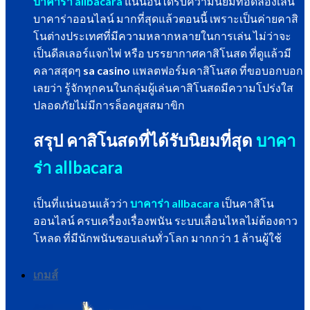
บาคาร่า allbacara
แน่นอนได้รับความนิยมทอดลองเล่น
บาคาร่าออนไลน์ มากที่สุดแล้วตอนนี้ เพราะเป็นค่ายคาสิ
โนต่างประเทศที่มีความหลากหลายในการเล่น ไม่ว่าจะ
เป็นดีลเลอร์แจกไพ่ หรือ บรรยากาศคาสิโนสด ที่ดูแล้วมี
คลาสสุดๆ
sa casino
แพลตฟอร์มคาสิโนสด ที่ขอบอกบอก
เลยว่า รู้จักทุกคนในกลุ่มผู้เล่นคาสิโนสดมีความโปร่งใส
ปลอดภัยไม่มีการล็อคยูสสมาขิก
สรุป คาสิโนสดที่ได้รับนิยมที่สุด
บาคา
ร่า allbacara
เป็นที่แน่นอนแล้วว่า
บาคาร่า allbacara
เป็นคาสิโน
ออนไลน์ ครบเครื่องเรื่องพนัน ระบบเลื่อนไหลไม่ต้องดาว
โหลด ที่มีนักพนันชอบเล่นทั่วโลก มากกว่า 1 ล้านผู้ใช้
เกมส์