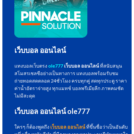
เว็บบอล ออนไลน์
แทงบอลเว็บตรง
ole777
เว็บบอล ออนไลน์
ที่สนับสนุน
สโมสรเชลซีอย่างเป็นทางการ แทงบอลพร้อมรับชม
ถ่ายทอดสดตลอด 24ชั่วโมง ครบทุกคู่ สดทุกประตู ราคา
ค่าน้ำอัตราจ่ายสูง ทุกแมทช์ บอลพรีเมียลีก ภาพคมชัด
ไม่มีสะดุด
เว็บบอล ออนไลน์ ole777
ใครๆ ก็ต้องพูดถึง
เว็บบอล ออนไลน์
ที่ขึ้นชื่อว่าเป็นอันดับ