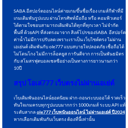
SABA อีสปอร์ตออนไลน์ค่ายเกมขึ้นชื่อเรื่อง เกมส์กีฬาที่มี
เกมเดิมพันรูปแบบ ผ่านโทรศัพท์มือถือ หรือ คอมพิวเตอร์
ได้ตามใจชอบสามารถเดิมพันได้ทุกที่ทุกเวลา ไม่จำกัด
พื้นที่ ด้วยAPI ที่ส่งตรงมาจาก สิงค์โปรของSABA อีสปอร์ต
ค่าน้ำไม่มีการปรับลด เพราะเราเป็น เว็บไซต์ตรง ไม่ผ่าน
เอเย่นต์ เดิมพันกับ ole777 แบบสบายใจปลอดภัย เชื่อถือได้
ไม่โดนโกง ไม่มีการล็อคยูส การันตีจาก การเป็นพันธมิตร
กับ สโมสรฟุตบอลเชลซีอย่างเป็นทางการยาวนานกว่า
10ปี
สรุป โอเล่777 เว็บตรงไม่ผ่านเอเย่ต์
เว็บเดิมพันออนไลน์ยอดนิยม ฝาก-ถอนระบบออโต้ รวดเร็ว
ทันใจเกมครบทุกรูปแบบมากกว่า 1000เกมส์ ระบบ API แท้
ระดับสากล
ole777 เว็บพนันออนไลน์ ไม่ผ่านเอเย่ต์ ปี2024
หากเลือกเดิมพันกับเว็บตรง ต้องที่นี้เท่านั้น