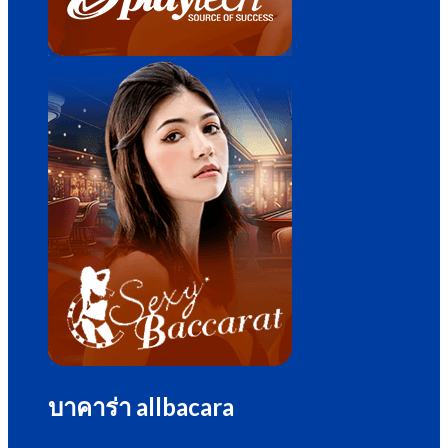
บาคาร่า allbacara