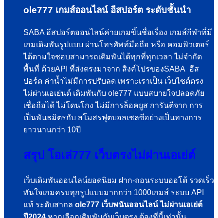
ole777 เกมส์ออนไลน์ อีสปอร์ต ระดับชั้นนำ
SABA อีสปอร์ตออนไลน์ค่ายเกมขึ้นชื่อเรื่อง เกมส์กีฬาที่มี
เกมเดิมพันรูปแบบ ผ่านโทรศัพท์มือถือ หรือ คอมพิวเตอร์
ได้ตามใจชอบสามารถเดิมพันได้ทุกที่ทุกเวลา ไม่จำกัด
พื้นที่ ด้วยAPI ที่ส่งตรงมาจาก สิงค์โปรของSABA อีส
ปอร์ต ค่าน้ำไม่มีการปรับลด เพราะเราเป็น เว็บไซต์ตรง
ไม่ผ่านเอเย่นต์ เดิมพันกับ ole777 แบบสบายใจปลอดภัย
เชื่อถือได้ ไม่โดนโกง ไม่มีการล็อคยูส การันตีจาก การ
เป็นพันธมิตรกับ สโมสรฟุตบอลเชลซีอย่างเป็นทางการ
ยาวนานกว่า 10ปี
สรุป โอเล่777 เว็บตรงไม่ผ่านเอเย่ต์
เว็บเดิมพันออนไลน์ยอดนิยม ฝาก-ถอนระบบออโต้ รวดเร็ว
ทันใจเกมครบทุกรูปแบบมากกว่า 1000เกมส์ ระบบ API
แท้ ระดับสากล
ole777 เว็บพนันออนไลน์ ไม่ผ่านเอเย่ต์
ปี2024
หากเลือกเดิมพันกับเว็บตรง ต้องที่นี้เท่านั้น