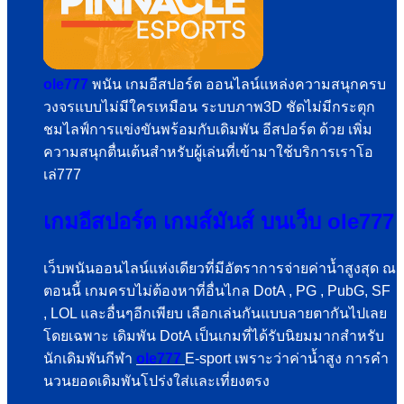
ole777
พนัน เกมอีสปอร์ต ออนไลน์แหล่งความสนุกครบ
วงจรแบบไม่มีใครเหมือน ระบบภาพ3D ชัดไม่มีกระตุก
ชมไลฟ์การแข่งขันพร้อมกับเดิมพัน อีสปอร์ต ด้วย เพิ่ม
ความสนุกตื่นเต้นสำหรับผู้เล่นที่เข้ามาใช้บริการเราโอ
เล่777
เกมอีสปอร์ต เกมส์มันส์ บนเว็บ ole777
เว็บพนันออนไลน์แห่งเดียวที่มีอัตราการจ่ายค่าน้ำสูงสุด ณ
ตอนนี้ เกมครบไม่ต้องหาที่อื่นไกล DotA , PG , PubG, SF
, LOL และอื่นๆอีกเพียบ เลือกเล่นกันแบบลายตากันไปเลย
โดยเฉพาะ เดิมพัน DotA เป็นเกมที่ได้รับนิยมมากสำหรับ
นักเดิมพันกีฬา
ole777
E-sport เพราะว่าค่าน้ำสูง การคำ
นวนยอดเดิมพันโปร่งใส่และเที่ยงตรง