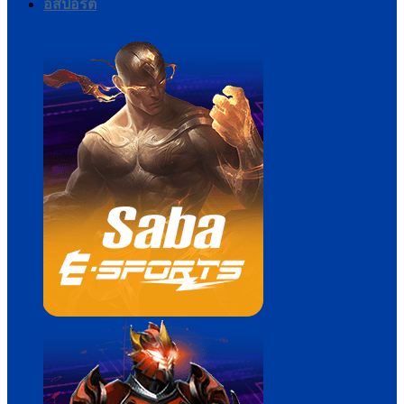
อีสปอร์ต