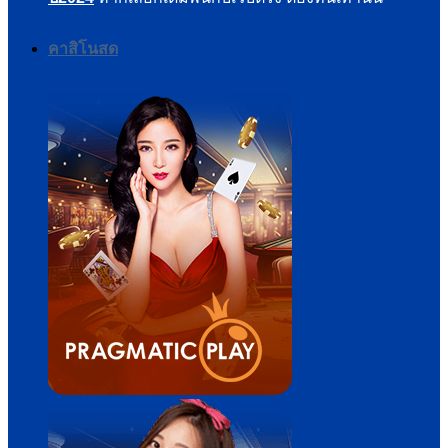
คาสิโนสด