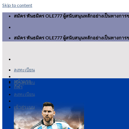
Skip to content
สมัคร พันธมิตร OLE777 ผู้สนับสนุนหลักอย่างเป็นทางการ
สมัคร พันธมิตร OLE777 ผู้สนับสนุนหลักอย่างเป็นทางการ
ลงทะเบียน
หน้าแรก
เข้าสู่ระบบ
กีฬา
ลงทะเบียน
เข้าสู่ระบบ