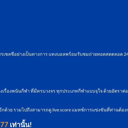
สรเชลซีอย่างเป็นทางการ แทงบอลพร้อมรับชมถ่ายทอดสดตลอด 24ชั่
ับหนึ่งเรื่องพนันกีฬา ที่มีครบวงจร ทุกประเภทกีฬาแบบจุใจ ด้วยอัต
กด้วย รวมไปถึงสามารถดู live score แมทช์การแข่งขันที่ท่านต้อ
777
เท่านั้น!