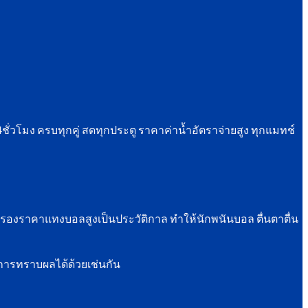
วโมง ครบทุกคู่ สดทุกประตู ราคาค่าน้ำอัตราจ่ายสูง ทุกแมทช์
ราต่อรองราคาแทงบอลสูงเป็นประวัติกาล ทำให้นักพนันบอล ตื่นตาตื่น
งการทราบผลได้ด้วยเช่นกัน