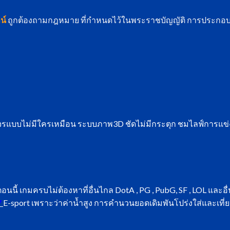
น์
ถูกต้องถามกฎหมาย ที่กำหนดไว้ในพระราชบัญญัติ การประกอบธุ
บบไม่มีใครเหมือน ระบบภาพ3D ชัดไม่มีกระตุก ชมไลฟ์การแข่งขันพร
ตอนนี้ เกมครบไม่ต้องหาที่อื่นไกล DotA , PG , PubG, SF , LOL แล
7
E-sport เพราะว่าค่าน้ำสูง การคำนวนยอดเดิมพันโปร่งใส่และเที่