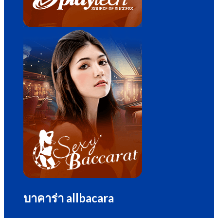
บาคาร่า allbacara