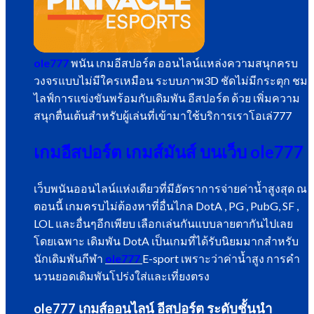
ole777
พนัน เกมอีสปอร์ต ออนไลน์แหล่งความสนุกครบ
วงจรแบบไม่มีใครเหมือน ระบบภาพ3D ชัดไม่มีกระตุก ชม
ไลฟ์การแข่งขันพร้อมกับเดิมพัน อีสปอร์ต ด้วย เพิ่มความ
สนุกตื่นเต้นสำหรับผู้เล่นที่เข้ามาใช้บริการเราโอเล่777
เกมอีสปอร์ต เกมส์มันส์ บนเว็บ ole777
เว็บพนันออนไลน์แห่งเดียวที่มีอัตราการจ่ายค่าน้ำสูงสุด ณ
ตอนนี้ เกมครบไม่ต้องหาที่อื่นไกล DotA , PG , PubG, SF ,
LOL และอื่นๆอีกเพียบ เลือกเล่นกันแบบลายตากันไปเลย
โดยเฉพาะ เดิมพัน DotA เป็นเกมที่ได้รับนิยมมากสำหรับ
นักเดิมพันกีฬา
ole777
E-sport เพราะว่าค่าน้ำสูง การคำ
นวนยอดเดิมพันโปร่งใส่และเที่ยงตรง
ole777 เกมส์ออนไลน์ อีสปอร์ต ระดับชั้นนำ