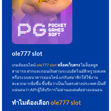
ole777 slot
เกมส์ออนไลน์
ole777 slot
สล็อตเว็บตรง
ไม่ล็อคยูส
สามารถ ฝากและถอนเงินผ่านระบบอัตโนมัติ ทรูวอลเลท
หรือระบบธนาคารออนไลน์ แก่กับสมาชิกให้ใช้งาน
สะดวกมากยิ่งขึ้น ขึ้นชื่อว่าเป็นเว็บตรงต่างประเทศ เป็นที่
แน่นอนว่า API ผู้ให้บริการไม่ผ่านเอเย่นต์อย่างแน่นอน
ทำไมต้องเลือก
ole777 slot