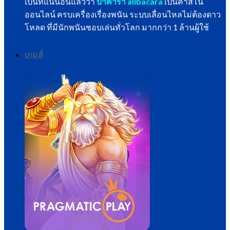
เป็นที่แน่นอนแล้วว่า
บาคาร่า allbacara
เป็นคาสิโน
ออนไลน์ ครบเครื่องเรื่องพนัน ระบบเลื่อนไหลไม่ต้องดาว
โหลด ที่มีนักพนันชอบเล่นทั่วโลก มากกว่า 1 ล้านผู้ใช้
เกมส์