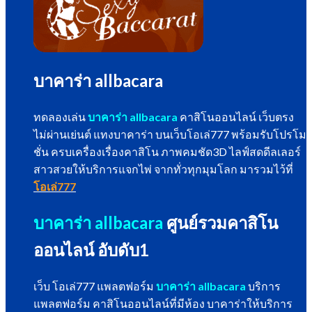
บาคาร่า allbacara
ทดลองเล่น
บาคาร่า allbacara
คาสิโนออนไลน์ เว็บตรง
ไม่ผ่านเย่นต์ แทงบาคาร่า บนเว็บโอเล่777 พร้อมรับโปรโม
ชั่น ครบเครื่องเรื่องคาสิโน ภาพคมชัด3D ไลฟ์สดดีลเลอร์
สาวสวยให้บริการแจกไพ่ จากทั่วทุกมุมโลก มารวมไว้ที่
โอเล่777
บาคาร่า allbacara
ศูนย์รวมคาสิโน
ออนไลน์ อับดับ1
เว็บ โอเล่777 แพลตฟอร์ม
บาคาร่า allbacara
บริการ
แพลตฟอร์ม คาสิโนออนไลน์ที่มีห้อง บาคาร่าให้บริการ