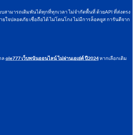
ามารถเดิมพันได้ทุกที่ทุกเวลา ไม่จำกัดพื้นที่ ด้วยAPI ที่ส่งตรง
ายใจปลอดภัย เชื่อถือได้ ไม่โดนโกง ไม่มีการล็อคยูส การันตีจาก
ากล
ole777 เว็บพนันออนไลน์ ไม่ผ่านเอเย่ต์ ปี2024
หากเลือกเดิม