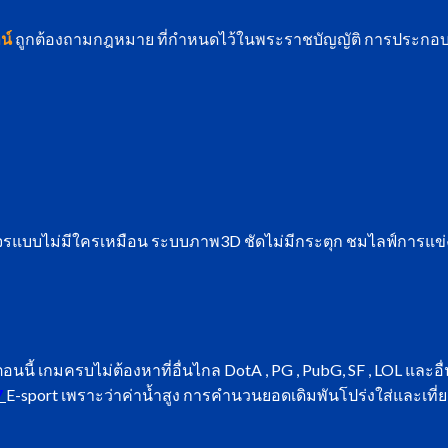
น์
ถูกต้องถามกฎหมาย ที่กำหนดไว้ในพระราชบัญญัติ การประกอบธุ
บบไม่มีใครเหมือน ระบบภาพ3D ชัดไม่มีกระตุก ชมไลฟ์การแข่งขันพร
ตอนนี้ เกมครบไม่ต้องหาที่อื่นไกล DotA , PG , PubG, SF , LOL แล
7
E-sport เพราะว่าค่าน้ำสูง การคำนวนยอดเดิมพันโปร่งใส่และเที่