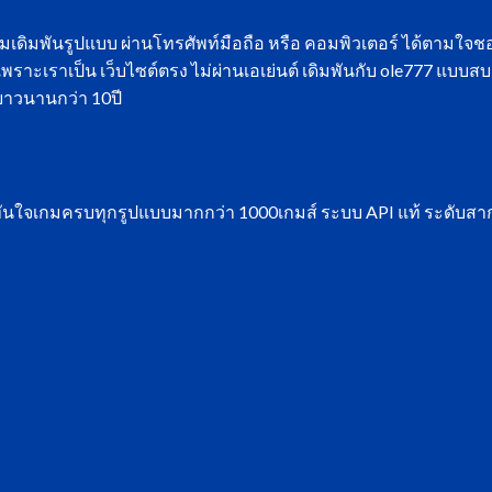
กมเดิมพันรูปแบบ ผ่านโทรศัพท์มือถือ หรือ คอมพิวเตอร์ ได้ตามใจชอบส
าะเราเป็น เว็บไซต์ตรง ไม่ผ่านเอเย่นต์ เดิมพันกับ ole777 แบบสบ
ยาวนานกว่า 10ปี
ทันใจเกมครบทุกรูปแบบมากกว่า 1000เกมส์ ระบบ API แท้ ระดับส