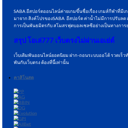
SABA อีสปอร์ตออนไลน์ค่ายเกมขึ้นชื่อเรื่อง เกมส์กีฬาที่มีเ
มาจาก สิงค์โปรของSABA อีสปอร์ต ค่าน้ำไม่มีการปรับลด เพร
การเป็นพันธมิตรกับ สโมสรฟุตบอลเชลซีอย่างเป็นทางการ
สรุป โอเล่777 เว็บตรงไม่ผ่านเอเย่ต์
เว็บเดิมพันออนไลน์ยอดนิยม ฝาก-ถอนระบบออโต้ รวดเร็ว
พันกับเว็บตรง ต้องที่นี้เท่านั้น
คาสิโนสด