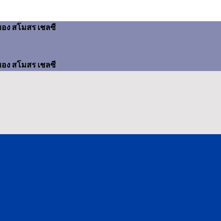
ของ สโมสร เชลซี
ของ สโมสร เชลซี