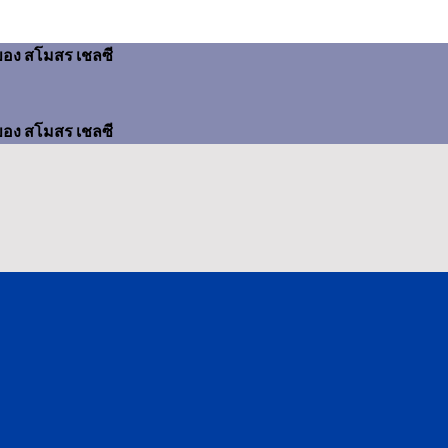
ของ สโมสร เชลซี
ของ สโมสร เชลซี