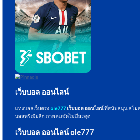
เว็บบอล ออนไลน์
แทงบอลเว็บตรง
ole777
เว็บบอล ออนไลน์
ที่สนับสนุน สโม
บอลพรีเมียลีก ภาพคมชัดไม่มีสะดุด
เว็บบอล ออนไลน์ ole777