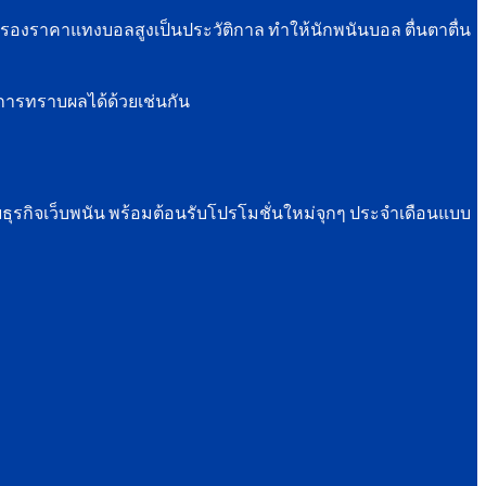
ราต่อรองราคาแทงบอลสูงเป็นประวัติกาล ทำให้นักพนันบอล ตื่นตาตื่น
งการทราบผลได้ด้วยเช่นกัน
รกิจเว็บพนัน พร้อมต้อนรับโปรโมชั่นใหม่จุกๆ ประจำเดือนแบบ