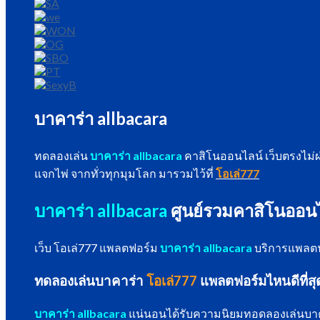
บาคาร่า allbacara
ทดลองเล่น
บาคาร่า allbacara
คาสิโนออนไลน์ เว็บตรงไม่ผ
แจกไพ่ จากทั่วทุกมุมโลก มารวมไว้ที่
โอเล่777
บาคาร่า allbacara
ศูนย์รวมคาสิโนออนไ
เว็บ โอเล่777 แพลตฟอร์ม
บาคาร่า allbacara
บริการแพลตฟอ
ทดลองเล่นบาคาร่า
โอเล่777
แพลตฟอร์มไหนดีที่สุ
บาคาร่า allbacara
แน่นอนได้รับความนิยมทอดลองเล่นบาคาร