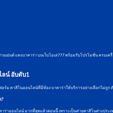
่านเย่นต์ แทงบาคาร่า บนเว็บโอเล่777 พร้อมรับโปรโมชั่น ครบเคร
ลน์ อับดับ1
ร์ม คาสิโนออนไลน์ที่มีห้อง บาคาร่าให้บริการอย่างเลือกไม่ถูก ตั
ด?
่าออนไลน์ มากที่สุดแล้วตอนนี้ เพราะเป็นค่ายคาสิโนต่างประเท