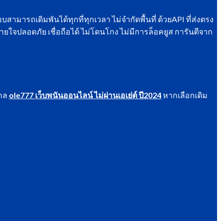
ามารถเดิมพันได้ทุกที่ทุกเวลา ไม่จำกัดพื้นที่ ด้วยAPI ที่ส่งตรง
ายใจปลอดภัย เชื่อถือได้ ไม่โดนโกง ไม่มีการล็อคยูส การันตีจาก
ากล
ole777 เว็บพนันออนไลน์ ไม่ผ่านเอเย่ต์ ปี2024
หากเลือกเดิม