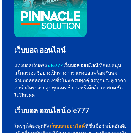
เว็บบอล ออนไลน์
แทงบอลเว็บตรง
ole777
เว็บบอล ออนไลน์
ที่สนับสนุน
สโมสรเชลซีอย่างเป็นทางการ แทงบอลพร้อมรับชม
ถ่ายทอดสดตลอด 24ชั่วโมง ครบทุกคู่ สดทุกประตู ราคา
ค่าน้ำอัตราจ่ายสูง ทุกแมทช์ บอลพรีเมียลีก ภาพคมชัด
ไม่มีสะดุด
เว็บบอล ออนไลน์ ole777
ใครๆ ก็ต้องพูดถึง
เว็บบอล ออนไลน์
ที่ขึ้นชื่อว่าเป็นอันดับ