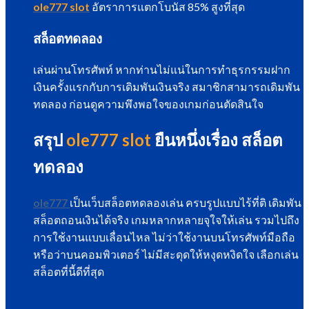
ole777 slot
อัตราการแตกโบนัส 85% สูงที่สุด
สล็อตทดลอง
เล่นผ่านโทรศัพท์ หากท่านไม่แน่ในการทำธุรกรรมฝาก
เงินครั้งแรกกับการเดิมพันเงินจริง สมาชิกสามารถเดิมพัน
ทดลอง ก่อนดูความพึงพอใจของเกมก่อนตัดสินใจ
สรุป
ole777 slot
ยืนหนึ่งเรื่อง สล็อต
ทดลอง
ole777
เป็นเว็บสล็อตทดลองเล่น ครบรูปแบบไร้ที่ติ เดิมพัน
สล็อตถอนเงินได้จริง เกมหลากหลายจุใจให้เล่น รวมไปถึง
การใช้งานแบบเลื่อนไหล ไม่ว่าใช้งานบนโทรศัพท์มือถือ
หรือว่าบนคอมพิวเตอร์ ไม่มีสะดุดให้หงุดหงิดใจ เลือกเล่น
สล็อตที่นี้ดีที่สุด