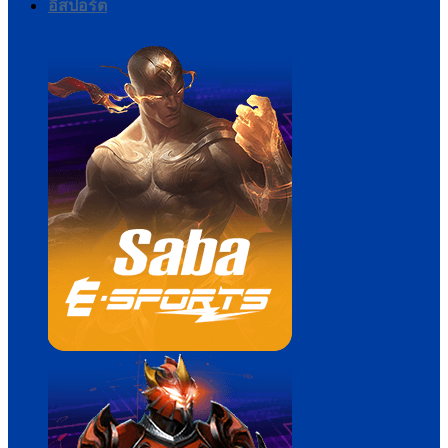
อีสปอร์ต