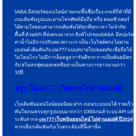
SABA อีสปอร์ตออนไลน์ค่ายเกมขึ้นชื่อเรื่อง เกมส์กีฬาที่มี
เกมเดิมพันรูปแบบ ผ่านโทรศัพท์มือถือ หรือ คอมพิวเตอร์
ได้ตามใจชอบสามารถเดิมพันได้ทุกที่ทุกเวลา ไม่จำกัด
พื้นที่ ด้วยAPI ที่ส่งตรงมาจาก สิงค์โปรของSABA อีสปอร์ต
ค่าน้ำไม่มีการปรับลด เพราะเราเป็น เว็บไซต์ตรง ไม่ผ่าน
เอเย่นต์ เดิมพันกับ ole777 แบบสบายใจปลอดภัย เชื่อถือได้
ไม่โดนโกง ไม่มีการล็อคยูส การันตีจาก การเป็นพันธมิตร
กับ สโมสรฟุตบอลเชลซีอย่างเป็นทางการยาวนานกว่า
10ปี
สรุป โอเล่777 เว็บตรงไม่ผ่านเอเย่ต์
เว็บเดิมพันออนไลน์ยอดนิยม ฝาก-ถอนระบบออโต้ รวดเร็ว
ทันใจเกมครบทุกรูปแบบมากกว่า 1000เกมส์ ระบบ API แท้
ระดับสากล
ole777 เว็บพนันออนไลน์ ไม่ผ่านเอเย่ต์ ปี2024
หากเลือกเดิมพันกับเว็บตรง ต้องที่นี้เท่านั้น