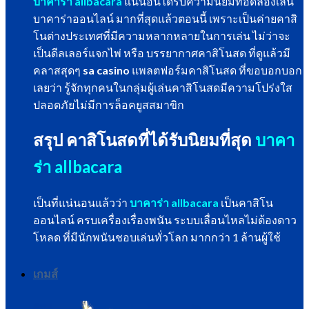
บาคาร่า allbacara
แน่นอนได้รับความนิยมทอดลองเล่น
บาคาร่าออนไลน์ มากที่สุดแล้วตอนนี้ เพราะเป็นค่ายคาสิ
โนต่างประเทศที่มีความหลากหลายในการเล่น ไม่ว่าจะ
เป็นดีลเลอร์แจกไพ่ หรือ บรรยากาศคาสิโนสด ที่ดูแล้วมี
คลาสสุดๆ
sa casino
แพลตฟอร์มคาสิโนสด ที่ขอบอกบอก
เลยว่า รู้จักทุกคนในกลุ่มผู้เล่นคาสิโนสดมีความโปร่งใส
ปลอดภัยไม่มีการล็อคยูสสมาขิก
สรุป คาสิโนสดที่ได้รับนิยมที่สุด
บาคา
ร่า allbacara
เป็นที่แน่นอนแล้วว่า
บาคาร่า allbacara
เป็นคาสิโน
ออนไลน์ ครบเครื่องเรื่องพนัน ระบบเลื่อนไหลไม่ต้องดาว
โหลด ที่มีนักพนันชอบเล่นทั่วโลก มากกว่า 1 ล้านผู้ใช้
เกมส์