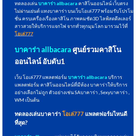
ทดลองเล่น
บาคาร่า allbacara
คาสิโนออนไลน์ เว็บตรง
ไม่ผ่านเย่นต์ แทงบาคาร่า บนเว็บโอเล่777 พร้อมรับโปรโม
ชั่น ครบเครื่องเรื่องคาสิโน ภาพคมชัด3D ไลฟ์สดดีลเลอร์
สาวสวยให้บริการแจกไพ่ จากทั่วทุกมุมโลก มารวมไว้ที่
โอเล่777
บาคาร่า allbacara
ศูนย์รวมคาสิโน
ออนไลน์ อับดับ1
เว็บ โอเล่777 แพลตฟอร์ม
บาคาร่า allbacara
บริการ
แพลตฟอร์ม คาสิโนออนไลน์ที่มีห้อง บาคาร่าให้บริการ
อย่างเลือกไม่ถูก ตัวอย่างเช่น SAบาคาร่า , Sexyบาคาร่า ,
WM เป็นต้น
ทดลองเล่นบาคาร่า
โอเล่777
แพลตฟอร์มไหนดี
ที่สุด?