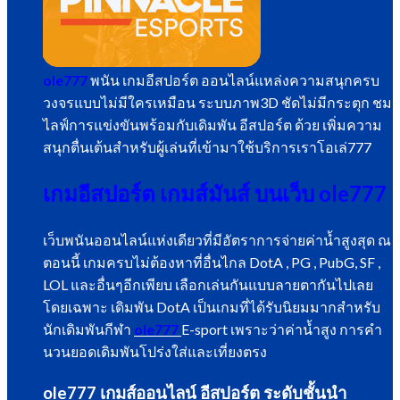
ole777
พนัน เกมอีสปอร์ต ออนไลน์แหล่งความสนุกครบ
วงจรแบบไม่มีใครเหมือน ระบบภาพ3D ชัดไม่มีกระตุก ชม
ไลฟ์การแข่งขันพร้อมกับเดิมพัน อีสปอร์ต ด้วย เพิ่มความ
สนุกตื่นเต้นสำหรับผู้เล่นที่เข้ามาใช้บริการเราโอเล่777
เกมอีสปอร์ต เกมส์มันส์ บนเว็บ ole777
เว็บพนันออนไลน์แห่งเดียวที่มีอัตราการจ่ายค่าน้ำสูงสุด ณ
ตอนนี้ เกมครบไม่ต้องหาที่อื่นไกล DotA , PG , PubG, SF ,
LOL และอื่นๆอีกเพียบ เลือกเล่นกันแบบลายตากันไปเลย
โดยเฉพาะ เดิมพัน DotA เป็นเกมที่ได้รับนิยมมากสำหรับ
นักเดิมพันกีฬา
ole777
E-sport เพราะว่าค่าน้ำสูง การคำ
นวนยอดเดิมพันโปร่งใส่และเที่ยงตรง
ole777 เกมส์ออนไลน์ อีสปอร์ต ระดับชั้นนำ