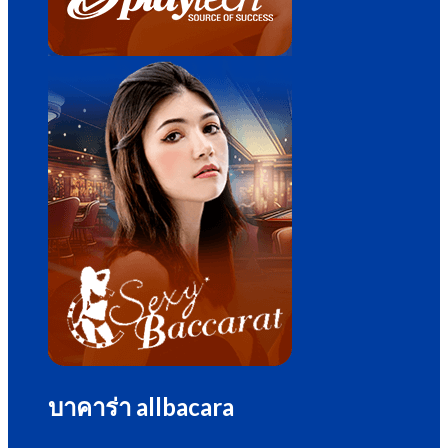
บาคาร่า allbacara