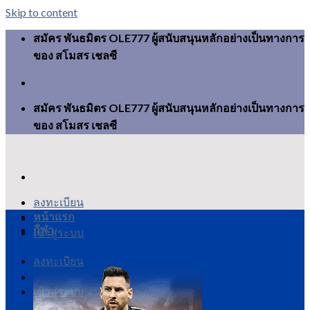
Skip to content
สมัคร พันธมิตร OLE777 ผู้สนับสนุนหลักอย่างเป็นทางการ
ของ สโมสร เชลซี
สมัคร พันธมิตร OLE777 ผู้สนับสนุนหลักอย่างเป็นทางการ
ของ สโมสร เชลซี
ลงทะเบียน
หน้าแรก
กีฬา
เข้าสู่ระบบ
ลงทะเบียน
เข้าสู่ระบบ